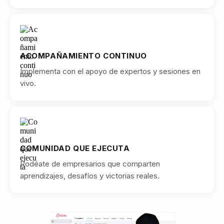
Más de
500
dueños de negocio
construyendo sistemas impulsados por IA.
★★★★★
4.9/5
Calificación de nuestros miembros
+2,000