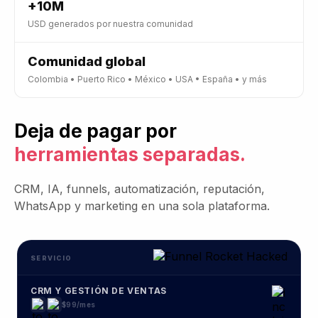
CRM Y GESTIÓN DE VENTAS
$99/mes
FUNNELS ILIMITADOS
$297/mes
SITIOS WEB
$29/mes
FORMULARIOS Y ENCUESTAS
$49/mes
EMAIL MARKETING
$99/mes
SMS MARKETING
$99/mes
BOOKING & APPOINTMENTS