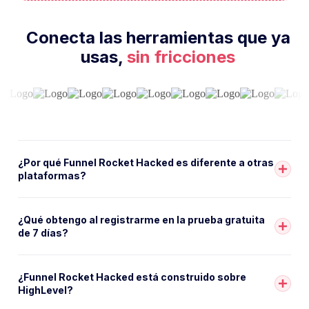
¿Funnel Rocket Hacked está construido sobre
HighLevel?
¿Cuánto cuesta enviar emails y mensajes SMS?
¿Qué pasa si me trabo o necesito ayuda?
© 2026 Funnel Rocket, Inc. | All Rights Reserved
Términos y Condiciones
|
Política de Privacidad
|
Política de
Cookies
|
Términos y Condiciones de Afiliados
|
Política Antispam
|
Politica de refacturación
|
Uso de Complementos