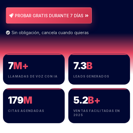
PROBAR GRATIS DURANTE 7 DÍAS
Sin obligación, cancela cuando quieras
7
M+
7.3
B
LLAMADAS DE VOZ CON IA
LEADS GENERADOS
179
M
5.2
B+
CITAS AGENDADAS
VENTAS FACILITADAS EN
2025