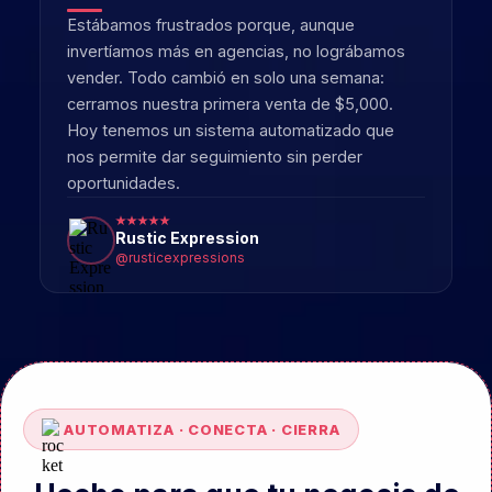
AUTOMATIZA · CONECTA · CIERRA
Hecho para que tu negocio de
servicios venda sin parar
Funnel Rocket Hacked te da los sistemas para
atraer clientes, cerrar ventas y hacer que vuelvan.
Menos tiempo persiguiendo leads. Más tiempo
entregando resultados.
PROBAR GRATIS DURANTE 7 DÍAS
7 días gratis
Entra Ahora
Cancela cuando quieras
Sin permanencias