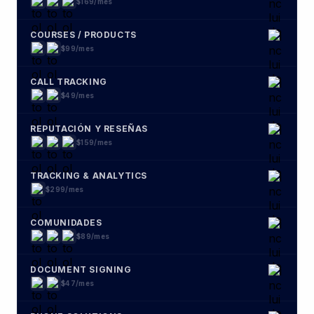
DOCUMENT SIGNING
$47/mes
PHONE SOLUTIONS
$130/mes
$1,882/mes
AHORRAS MÁS DE
$1,585 al mes
$297 / mes
CON FUNNEL ROCKET HACKED
PROBAR GRATIS DURANTE 7 DÍAS
Sin obligación, cancela cuando quieras