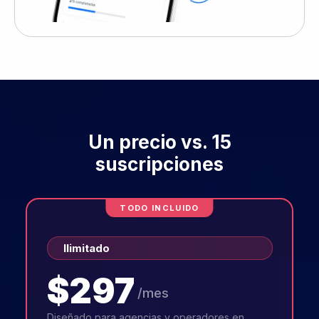
$297
/mes
Diseñado para agencias y operadores en
crecimiento
Contactos ilimitados
Usuarios ilimitados
Soporte 24/7
Todas las funciones principales
Reportes de usuarios y agentes
Teléfono y Email sin markup
Acceso básico a la API
Empieza tu prueba gratis
7 días gratis