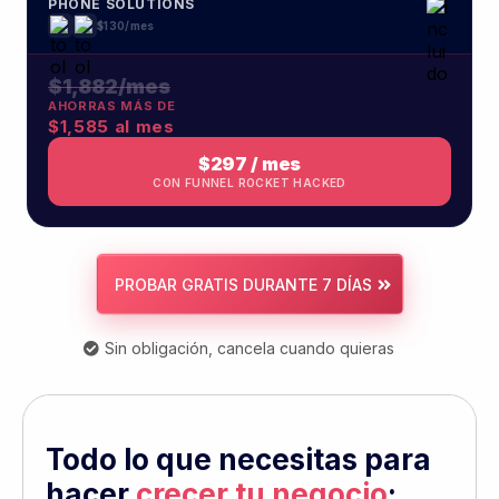
Todo lo que necesitas para
hacer
crecer tu negocio
;
incluso en
movimiento
Una plataforma todo en uno para gestionar,
automatizar y hacer crecer tu negocio desde
cualquier lugar.
App móvil
Lleva tu negocio contigo a todas partes.
Soporte galardonado
Obtén ayuda rápida de personas reales
siempre que la necesites.
Automatización
Ahorra tiempo, cierra más ventas y enfócate