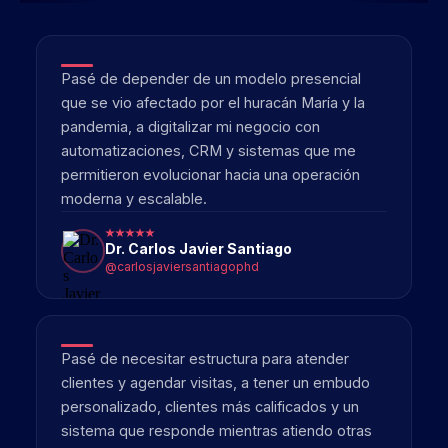
clientes y agendar visitas, a tener un embudo
personalizado, clientes más calificados y un
sistema que responde mientras atiendo otras
áreas. En solo cinco meses mis ventas
crecieron más del 30% — y hoy tengo la
agenda llena hasta el próximo año.
Esthela
@alpha.green.eventos
Pasamos de depender del boca a boca, a tener
citas agendadas semana tras semana con un
sistema más organizado y menos frustrante.
Ahora el equipo invierte su tiempo en vender,
no en perseguir clientes.
JEA Flooring
@jeaflooring