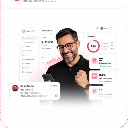
Conecta las herramientas que ya
usas,
sin fricciones
¿Por qué Funnel Rocket Hacked es diferente a otras
plataformas?
¿Qué obtengo al registrarme en la prueba gratuita
de 7 días?