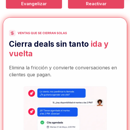
Evangelizar
Reactivar
Crea fans,
no solo
clientes
Todo lo que necesitas para convertir clientes
felices en reseñas, referidos y reputación.
Gestión de reputación
Solicitudes automáticas de reseñas
Manager de afiliados y referidos
Widgets de reseñas en web
Captura de video testimonios