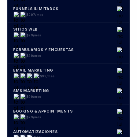
$29/mes
AUTOMATIZACIONES
$169/mes
COURSES / PRODUCTS
$99/mes
CALL TRACKING
$49/mes
REPUTACIÓN Y RESEÑAS
$159/mes
TRACKING & ANALYTICS
$299/mes
COMUNIDADES
$89/mes